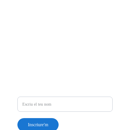
info@heraclesrace.com
Teléfono
+34 609339936
Newsletter
Nom
Inscriure'm